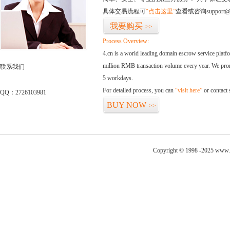
具体交易流程可
“点击这里”
查看或咨询support@
我要购买
>>
Process Overview:
4.cn is a world leading domain escrow service plat
million RMB transaction volume every year. We promi
联系我们
5 workdays.
For detailed process, you can
“visit here”
or contact
QQ：2726103981
BUY NOW
>>
Copyright © 1998 -2025 www.q