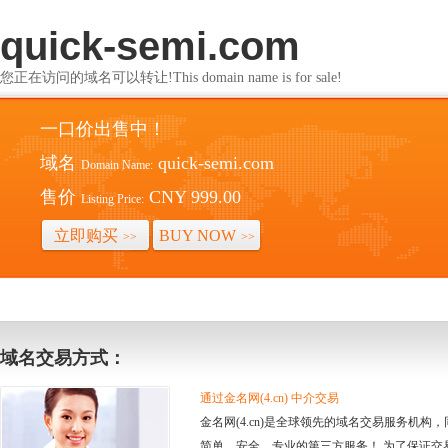
quick-semi.com
您正在访问的域名可以转让!This domain name is for sale!
一口价出售中！
域名
quick-semi.com
Domain Name:
售价
CNY 999.00
Listing Price:
立即购买
BUY NOW
>>
>>
域名交易方式：
通过金名网(4.cn) 中介交易
金名网(4.cn)是全球领先的域名交易服务机
简单、安全、专业的第三方服务！ 为了保证交